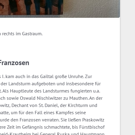
ch rechts im Gastraum.
 Franzosen
. kam auch in das Gailtal große Unruhe. Zur
 der Landsturm aufgeboten und insbesondere für
 Als Hauptleute des Landsturmes fungierten u.a.
ach sowie Oswald Nischlwitzer zu Mauthen. An der
witz, Dechant von St. Daniel, der Kirchturm und
atte, um für den Fall eines Kampfes seine
urde den Franzosen verraten. Sie ließen Praskowitz
re Zeit im Gefängnis schmachtete, bis Fürstbischof
scheid-Krautheim bei General Ruska und Hauptmann