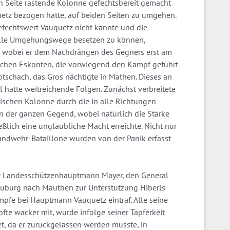
en Seite rastende Kolonne gefechtsbereit gemacht
quetz bezogen hatte, auf beiden Seiten zu umgehen.
efechtswert Vauquetz nicht kannte und die
 alle Umgehungswege besetzen zu können,
 wobei er dem Nachdrängen des Gegners erst am
sischen Eskonten, die vorwiegend den Kampf geführt
Kötschach, das Gros nächtigte in Mathen. Dieses an
 hatte weitreichende Folgen. Zunächst verbreitete
ischen Kolonne durch die in alle Richtungen
in der ganzen Gegend, wobei natürlich die Stärke
lich eine unglaubliche Macht erreichte. Nicht nur
ndwehr-Bataillone wurden von der Panik erfasst
r Landesschützenhauptmann Mayer, den General
uburg nach Mauthen zur Unterstützung Hiberls
fe bei Hauptmann Vauquetz eintraf. Alle seine
pfte wacker mit, wurde infolge seiner Tapferkeit
t, da er zurückgelassen werden musste, in