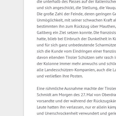
die unterhalb des Passes auf der italienisch
und sich angeschickt, die Stellung, die Vau
Die große Zahl der Feinde, deren geringen G
Unmöglichkeit, mit seiner schwachen Kraft
bestimmten ihn zum Rückzug über Mauthen,
Gailberg ein Ziel setzen konnte. Die franzö
hatte, blieb bei Einbruch der Dunkelheit in 
und für sich ganz unbedeutende Scharmützel
sich die Kunde vom Eindringen einer französ
davon eilenden Tiroler Schützen sehr rasch 
der Kolonne immer mehr anwuchs und schließ
alle Landesschützen-Kompanien, auch die La
und verließen ihre Posten.
Eine rühmliche Ausnahme machte der Tirole
Schmidt am Morgen des 27. Mai von Oberdra
vorsandte und der während der Rückzugskämp
Leute hatten ihn verlassen, nur er allein käm
und Unerschrockenheit verwundert und gerie