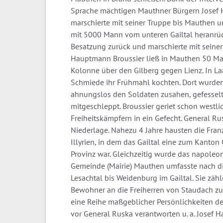
Sprache mächtigen Mauthner Bürgern Josef H
marschierte mit seiner Truppe bis Mauthen u
mit 5000 Mann vom unteren Gailtal heranrüc
Besatzung zurück und marschierte mit seiner
Hauptmann Broussier ließ in Mauthen 50 Man
Kolonne über den Gilberg gegen Lienz. In Laa
Schmiede ihr Frühmahl kochten. Dort wurden 
ahnungslos den Soldaten zusahen, gefesselt
mitgeschleppt. Broussier geriet schon westlic
Freiheitskämpfern in ein Gefecht. General Ru
Niederlage. Nahezu 4 Jahre hausten die Franz
Illyrien, in dem das Gailtal eine zum Kanton
Provinz war. Gleichzeitig wurde das napoleo
Gemeinde (Mairie) Mauthen umfasste nach di
Lesachtal bis Weidenburg im Gailtal. Sie zä
Bewohner an die Freiherren von Staudach zu 
eine Reihe maßgeblicher Persönlichkeiten de
vor General Ruska verantworten u. a. Josef