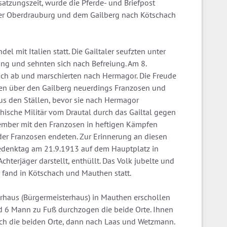
atzungszeit, wurde die Pferde- und Briefpost
ber Oberdrauburg und dem Gailberg nach Kötschach
el mit Italien statt. Die Gailtaler seufzten unter
ng und sehnten sich nach Befreiung. Am 8.
ch ab und marschierten nach Hermagor. Die Freude
men über den Gailberg neuerdings Franzosen und
aus den Ställen, bevor sie nach Hermagor
chische Militär vom Drautal durch das Gailtal gegen
ember mit den Franzosen in heftigen Kämpfen
 der Franzosen endeten. Zur Erinnerung an diesen
denktag am 21.9.1913 auf dem Hauptplatz in
hterjäger darstellt, enthüllt. Das Volk jubelte und
er fand in Kötschach und Mauthen statt.
haus (Bürgermeisterhaus) in Mauthen erschollen
 6 Mann zu Fuß durchzogen die beide Orte. Ihnen
urch die beiden Orte, dann nach Laas und Wetzmann.