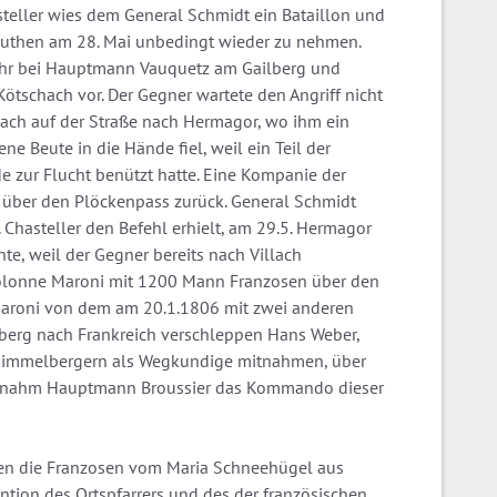
teller wies dem General Schmidt ein Bataillon und
authen am 28. Mai unbedingt wieder zu nehmen.
Uhr bei Hauptmann Vauquetz am Gailberg und
ötschach vor. Der Gegner wartete den Angriff nicht
ach auf der Straße nach Hermagor, wo ihm ein
 Beute in die Hände fiel, weil ein Teil der
de zur Flucht benützt hatte. Eine Kompanie der
 über den Plöckenpass zurück. General Schmidt
. Chasteller den Befehl erhielt, am 29.5. Hermagor
e, weil der Gegner bereits nach Villach
olonne Maroni mit 1200 Mann Franzosen über den
 Maroni von dem am 20.1.1806 mit zwei anderen
erg nach Frankreich verschleppen Hans Weber,
 Himmelbergern als Wegkundige mitnahmen, über
ernahm Hauptmann Broussier das Kommando dieser
ten die Franzosen vom Maria Schneehügel aus
ntion des Ortspfarrers und des der französischen