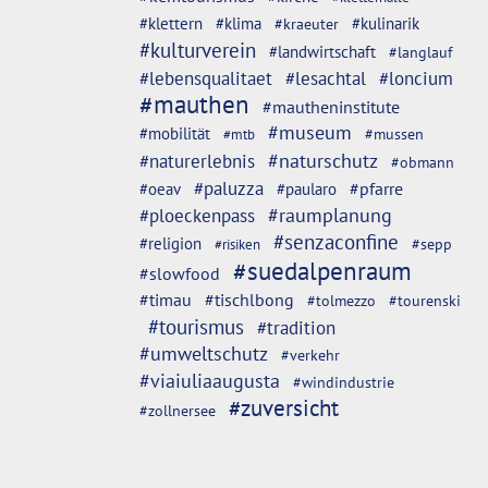
#klettern
#klima
#kulinarik
#kraeuter
#kulturverein
#landwirtschaft
#langlauf
#lebensqualitaet
#lesachtal
#loncium
#mauthen
#mautheninstitute
#museum
#mobilität
#mussen
#mtb
#naturschutz
#naturerlebnis
#obmann
#paluzza
#oeav
#pfarre
#paularo
#ploeckenpass
#raumplanung
#senzaconfine
#religion
#sepp
#risiken
#suedalpenraum
#slowfood
#timau
#tischlbong
#tolmezzo
#tourenski
#tourismus
#tradition
#umweltschutz
#verkehr
#viaiuliaaugusta
#windindustrie
#zuversicht
#zollnersee