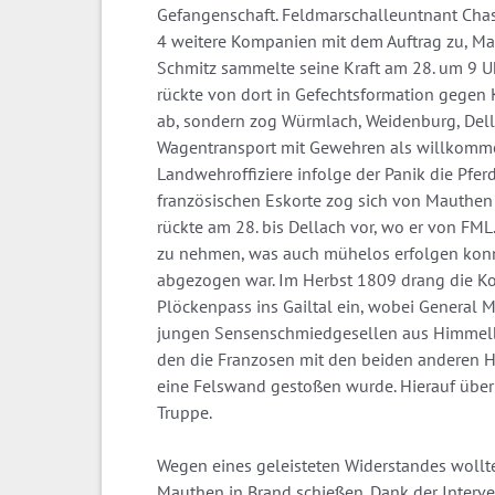
Gefangenschaft. Feldmarschalleuntnant Chas
4 weitere Kompanien mit dem Auftrag zu, M
Schmitz sammelte seine Kraft am 28. um 9 
rückte von dort in Gefechtsformation gegen K
ab, sondern zog Würmlach, Weidenburg, Dell
Wagentransport mit Gewehren als willkommene
Landwehroffiziere infolge der Panik die Pfer
französischen Eskorte zog sich von Mauthen
rückte am 28. bis Dellach vor, wo er von FML
zu nehmen, was auch mühelos erfolgen konnt
abgezogen war. Im Herbst 1809 drang die K
Plöckenpass ins Gailtal ein, wobei General
jungen Sensenschmiedgesellen aus Himmelb
den die Franzosen mit den beiden anderen
eine Felswand gestoßen wurde. Hierauf üb
Truppe.
Wegen eines geleisteten Widerstandes woll
Mauthen in Brand schießen. Dank der Interve