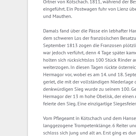
Ortner von Kötschach. 1811, während der Bes
eingeführt. Ein Postwagen fuhr von Lienz ü
und Mauthen.
Damals fand über die Pässe ein lebhafter Hand
dem schweren Los der französischen Besatzu
September 1813 zogen die Franzosen plötzli
war jedoch verführt, denn 4 Tage später ka
holten sich rücksichtslos 100 Stück Rinder 
weiterzogen. In diesen Tagen rückte österrei
Hermagor vor, wobei es am 14. und 18. Sept
geriet, die mit der vollständigen Niederlage
denkwürdigen Sieg wurde zu seinem 100. Ge
Hermagor der 13 m hohe Obelisk, der einen Ac
feierte den Sieg. Eine einzigartige Siegesfei
Vom Pflegeamt in Kötschach und dem Hanser
langgezogene Trompetenklänge. 6 Reiter und
schloss sich jung und alt an. Erst ging es d