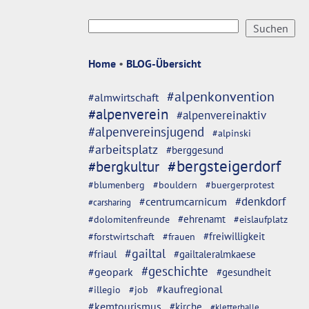
Home
•
BLOG-Übersicht
#alpenkonvention
#almwirtschaft
#alpenverein
#alpenvereinaktiv
#alpenvereinsjugend
#alpinski
#arbeitsplatz
#berggesund
#bergsteigerdorf
#bergkultur
#blumenberg
#bouldern
#buergerprotest
#denkdorf
#centrumcarnicum
#carsharing
#dolomitenfreunde
#ehrenamt
#eislaufplatz
#freiwilligkeit
#forstwirtschaft
#frauen
#gailtal
#friaul
#gailtaleralmkaese
#geschichte
#geopark
#gesundheit
#kaufregional
#illegio
#job
#kemtourismus
#kirche
#kletterhalle