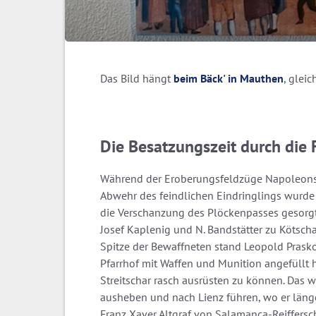
Das Bild hängt
beim Bäck' in Mauthen
, glei
Die Besatzungszeit durch die
Während der Eroberungsfeldzüge Napoleons I
Abwehr des feindlichen Eindringlings wurde
die Verschanzung des Plöckenpasses gesorgt.
Josef Kaplenig und N. Bandstätter zu Kötsch
Spitze der Bewaffneten stand Leopold Prasko
Pfarrhof mit Waffen und Munition angefüllt h
Streitschar rasch ausrüsten zu können. Das w
ausheben und nach Lienz führen, wo er länge
Franz Xaver Altgraf von Salamanca-Reiffer