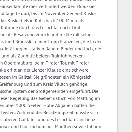
anser konnte dies verhindert werden. Broussier
nd lagerte dort, bis im November General Ruska
ke. Ruska ließ in Kötschach 100 Mann als
 Kolonne durch das Lesachtal nach Tirol.
n als Besatzung zurück und rückte mit seiner
s fand Broussier einen Trupp Franzosen, die in der
die 2 jungen, starken Bauern Binder und Joch, die
 und als Zughilfe beiden Trainfuhrwerken
h Oberdrauburg, beim Tiroler Tor, mit Tiroler
ska erlitt an der Lienzer Klause eine schwere
osen im Gailtal. Sie gründeten ein Königreich
 Greifenburg und zum Kreis Villach gehörige
nische System der Großgemeinden eingeführt. Die
eser Regelung das Gebiet östlich von Mattling im
hlen über 1000 Seelen. Hohe Abgaben hatten die
leisten. Während der Besatzungszeit musste sich
s oberen Gailtales und des Lesachtales in Lienz
 Hanser und Paul Jochum aus Mauthen sowie Johann