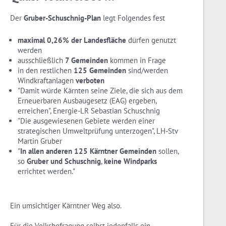
Der
Gruber-Schuschnig-Plan
legt Folgendes fest
maximal 0,26% der Landesfläche
dürfen genutzt
werden
ausschließlich
7 Gemeinden
kommen in Frage
in den restlichen
125 Gemeinden
sind/werden
Windkraftanlagen
verboten
"Damit würde Kärnten seine Ziele, die sich aus dem
Erneuerbaren Ausbaugesetz (EAG) ergeben,
erreichen", Energie-LR Sebastian Schuschnig
"Die ausgewiesenen Gebiete werden einer
strategischen Umweltprüfung unterzogen", LH-Stv
Martin Gruber
"
In allen anderen 125 Kärntner Gemeinden
sollen,
so
Gruber und Schuschnig
,
keine Windparks
errichtet werden."
Ein umsichtiger Kärntner Weg also.
Für die Volksbefragung selbst jedenfalls ein