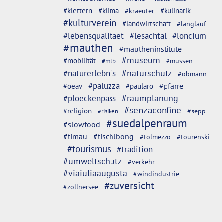
#klettern
#klima
#kulinarik
#kraeuter
#kulturverein
#landwirtschaft
#langlauf
#lebensqualitaet
#lesachtal
#loncium
#mauthen
#mautheninstitute
#museum
#mobilität
#mussen
#mtb
#naturschutz
#naturerlebnis
#obmann
#paluzza
#oeav
#pfarre
#paularo
#ploeckenpass
#raumplanung
#senzaconfine
#religion
#sepp
#risiken
#suedalpenraum
#slowfood
#timau
#tischlbong
#tolmezzo
#tourenski
#tourismus
#tradition
#umweltschutz
#verkehr
#viaiuliaaugusta
#windindustrie
#zuversicht
#zollnersee