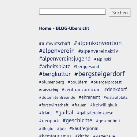
Home
•
BLOG-Übersicht
#alpenkonvention
#almwirtschaft
#alpenverein
#alpenvereinaktiv
#alpenvereinsjugend
#alpinski
#arbeitsplatz
#berggesund
#bergsteigerdorf
#bergkultur
#blumenberg
#bouldern
#buergerprotest
#denkdorf
#centrumcarnicum
#carsharing
#dolomitenfreunde
#ehrenamt
#eislaufplatz
#freiwilligkeit
#forstwirtschaft
#frauen
#gailtal
#friaul
#gailtaleralmkaese
#geschichte
#geopark
#gesundheit
#kaufregional
#illegio
#job
#kemtourismus
#kirche
#kletterhalle