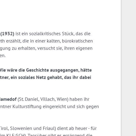
 (1932)
ist ein sozialkritisches Stück, das die
h erzählt, die in einer kalten, bürokratischen
igung zu erhalten, versucht sie, ihren eigenen
en.
Wie wäre die Geschichte ausgegangen, hätte
ner, ein soziales Netz gehabt, das ihr dabei
Mamedof
(St. Daniel, Villach, Wien) haben ihr
ner Kulturstiftung eingereicht und sich gegen
rol, Slowenien und Friaul) dient ab heuer - für
beim KLE:SCH). Tagsüber gibt es ergänzend die