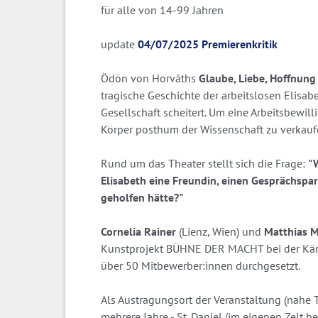
für alle von 14-99 Jahren
update
04/07/2025 Premierenkritik
Ödön von Horváths
Glaube, Liebe, Hoffnung
tragische Geschichte der arbeitslosen Elisabet
Gesellschaft scheitert. Um eine Arbeitsbewill
Körper posthum der Wissenschaft zu verkauf
Rund um das Theater stellt sich die Frage:
"
Elisabeth eine Freundin, einen Gesprächspart
geholfen hätte?"
Cornelia Rainer
(Lienz, Wien) und
Matthias 
Kunstprojekt BÜHNE DER MACHT bei der Kärnt
über 50 Mitbewerber:innen durchgesetzt.
Als Austragungsort der Veranstaltung (nahe Ti
mehrere Jahre - St. Daniel (im eigenen Zelt 