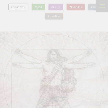
#clear filter
#sport
#kultur
#kulinarik
#eco
#tradition