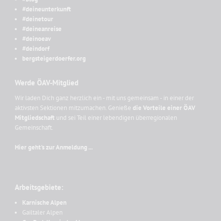
#deineunterkunft
#deinetour
#deineanreise
#deinoeav
#deindorf
bergsteigerdoerfer.org
Werde ÖAV-Mitglied
Wir laden Dich ganz herzlich ein - mit uns gemeinsam - in einer der
aktivsten Sektionen mitzumachen. Genieße
die Vorteile einer ÖAV
Mitgliedschaft
und sei Teil einer lebendigen überregionalen
Gemeinschaft.
Hier geht's zur Anmeldung ...
Arbeitsgebiete:
Karnische Alpen
Gailtaler Alpen