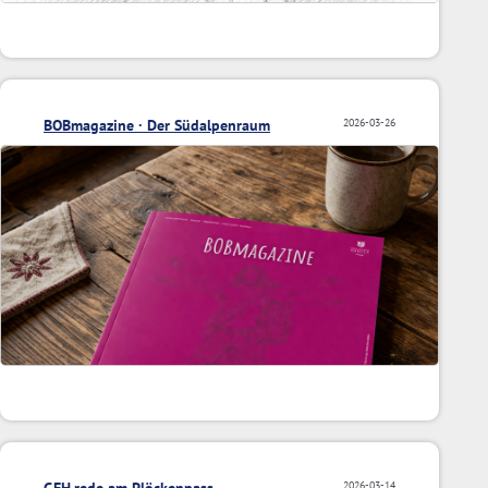
BOBmagazine · Der Südalpenraum
2026-03-26
GEH.rede am Plöckenpass
2026-03-14