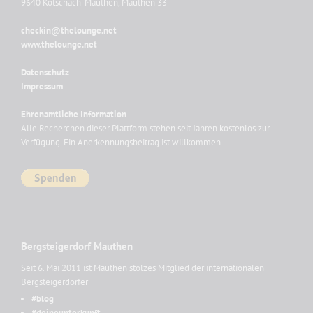
9640 Kötschach-Mauthen, Mauthen 33
checkin@thelounge.net
www.thelounge.net
Datenschutz
Impressum
Ehrenamtliche Information
Alle Recherchen dieser Plattform stehen seit Jahren kostenlos zur
Verfügung. Ein Anerkennungsbeitrag ist willkommen.
Bergsteigerdorf Mauthen
Seit 6. Mai 2011 ist Mauthen stolzes Mitglied der internationalen
Bergsteigerdörfer
#blog
#deineunterkunft